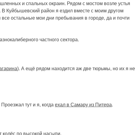
шленных и спальных окраин. Рядом с мостом возле устья
. В
Куйбышевский район я ездил вместе с моим другом
и все остальные мои дни пребывания в городе, да и почти
разнокалиберного частного сектора.
агарина
). А ещё рядом находится аж две тюрьмы, но их я не
Проезжал тут и я, когда
ехал в Самару из Питера
.
т колёс по высокой насыпи.