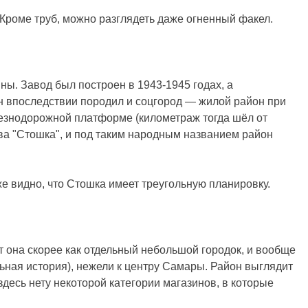
Кроме труб, можно разглядеть даже огненный факел.
ы. Завод был построен в 1943-1945 годах, а
Он впоследствии породил и соцгород — жилой район при
езнодорожной платформе (километраж тогда шёл от
ова "Стошка", и под таким народным названием район
же видно, что Стошка имеет треугольную планировку.
ит она скорее как отдельный небольшой городок, и вообще
ьная история), нежели к центру Самары. Район выглядит
здесь нету некоторой категории магазинов, в которые