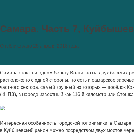
Самара. Часть 7, Куйбышев
Опубликовано 26 апреля 2018 года
Самара стоит на одном берегу Волги, но на двух берегах 
расположено с одной стороны, но есть и самарское зареч
частного сектора, самый крупный из которых — посёлок К
(КНПЗ), в народе известный как 116-й километр или Стошка
Интересная особенность городской топонимики: в Самаре,
в Куйбшевский район можно посредством двух мостов чере