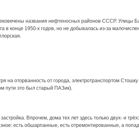
увековечены названия нефтеносных районов СССР. Улицы Ба
в конце 1950-х годов, но не добывалась из-за малочисленн
тлорская.
тря на оторванность от города, электротранспортом Стошку
ом пути это был старый ПАЗик).
астройка. Впрочем, дома тех лет здесь только двух- и трёх
зное: есть обшарпанные, есть отремонтированные, а попада