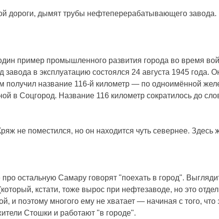
ной дороги, дымят трубы нефтеперерабатывающего завода. 
дин пример промышленного развития города во время войн
д завода в эксплуатацию состоялся 24 августа 1945 года. 
м получил название 116-й километр — по одноимённой жел
нной в Соцгород. Название 116 километр сократилось до сл
ряж не поместился, но он находится чуть севернее. Здесь 
де про остальную Самару говорят "поехать в город". Выгляд
оторый, кстати, тоже вырос при нефтезаводе, но это отдел
, и поэтому многого ему не хватает — начиная с того, что 
жители Стошки и работают "в городе".