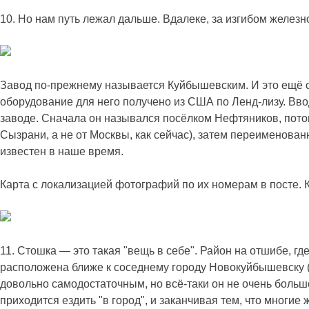
10. Но нам путь лежал дальше. Вдалеке, за изгибом желез
Завод по-прежнему называется Куйбышевским. И это ещё о
оборудование для него получено из США по Ленд-лизу. Вво
заводе. Сначала он назывался посёлком Нефтяников, пото
Сызрани, а не от Москвы, как сейчас), затем переименова
известен в наше время.
Карта с локализацией фотографий по их номерам в посте. К
11. Стошка — это такая "вещь в себе". Район на отшибе, г
расположена ближе к соседнему городу Новокуйбышевску (к
довольно самодостаточным, но всё-таки он не очень большой
приходится ездить "в город", и заканчивая тем, что многие 