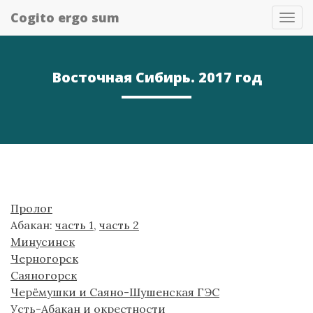
Cogito ergo sum
T
o
g
g
Восточная Сибирь. 2017 год
l
e
N
a
v
i
g
a
t
Пролог
i
Абакан:
часть 1
,
часть 2
o
Минусинск
n
Черногорск
Саяногорск
Черёмушки и Саяно-Шушенская ГЭС
Усть-Абакан и окрестности