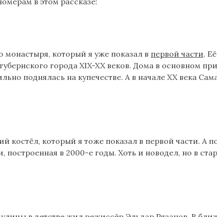
омерам в этом рассказе:
о монастыря, который я уже показал в
первой части
. Е
убернского города XIX-XX веков. Дома в основном пр
льно поднялась на купечестве. А в начале XX века Са
ий костёл, который я тоже показал в первой части. А п
построенная в 2000-е годы. Хоть и новодел, но в стар
не улицы в детстве жил режиссёр Эльдар Рязанов. В бл