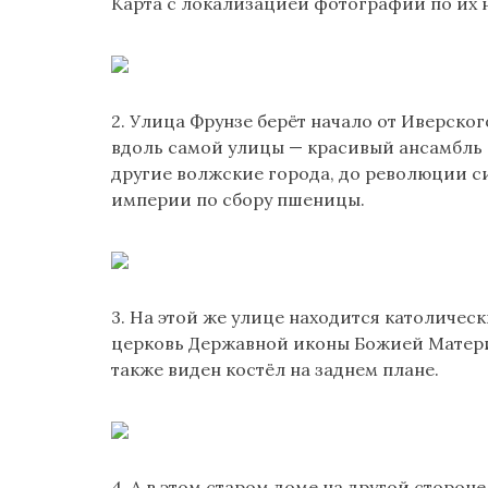
Карта с локализацией фотографий по их н
2. Улица Фрунзе берёт начало от Иверског
вдоль самой улицы — красивый ансамбль г
другие волжские города, до революции си
империи по сбору пшеницы.
3. На этой же улице находится католическ
церковь Державной иконы Божией Матери, 
также виден костёл на заднем плане.
4. А в этом старом доме на другой сторо