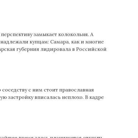
ё перспективу замыкает колокольня. А
инадлежали купцам: Самара, как и многие
марская губерния лидировала в Российской
о соседству с ним стоит православная
ую застройку вписалась неплохо. В кадре
ижайшее время здесь планируется открыть