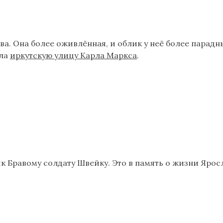
а. Она более оживлённая, и облик у неё более парадн
ила
иркутскую улицу Карла Маркса
.
к Бравому солдату Швейку. Это в память о жизни Яросла