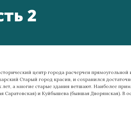
ть 2
сторический центр города расчерчен прямоугольной и
марский Старый город красив, и сохранился достаточн
 лет, а многие старые здания ветшают. Наиболее при
ая Саратовская) и Куйбышева (бывшая Дворянская). В ос