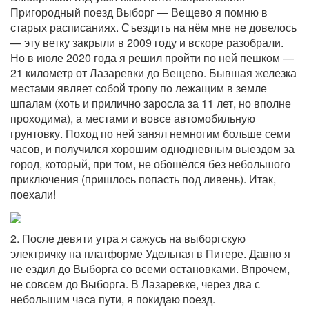
Пригородный поезд Выборг — Вещево я помню в
старых расписаниях. Съездить на нём мне не довелось
— эту ветку закрыли в 2009 году и вскоре разобрали.
Но в июле 2020 года я решил пройти по ней пешком —
21 километр от Лазаревки до Вещево. Бывшая железка
местами являет собой тропу по лежащим в земле
шпалам (хоть и прилично заросла за 11 лет, но вполне
проходима), а местами и вовсе автомобильную
грунтовку. Поход по ней занял немногим больше семи
часов, и получился хорошим однодневным выездом за
город, который, при том, не обошёлся без небольшого
приключения (пришлось попасть под ливень). Итак,
поехали!
2. После девяти утра я сажусь на выборгскую
электричку на платформе Удельная в Питере. Давно я
не ездил до Выборга со всеми остановками. Впрочем,
не совсем до Выборга. В Лазаревке, через два с
небольшим часа пути, я покидаю поезд.