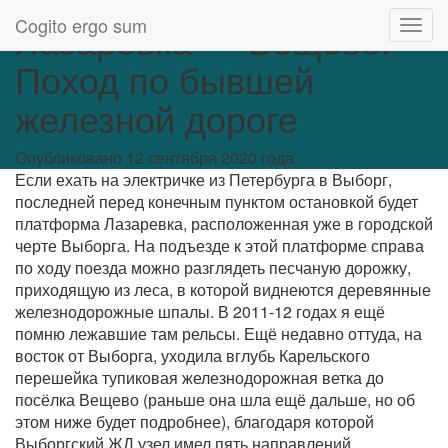
Cogito ergo sum
Лазаревка — Вещево.
T
o
Поход по бывшей
g
g
железной дороге
l
e
Опубликовано 12 сентября 2020 года
N
Если ехать на электричке из Петербурга в Выборг,
a
последней перед конечным пунктом остановкой будет
v
платформа Лазаревка, расположенная уже в городской
i
черте Выборга. На подъезде к этой платформе справа
g
по ходу поезда можно разглядеть песчаную дорожку,
a
приходящую из леса, в которой виднеются деревянные
t
железнодорожные шпалы. В 2011-12 годах я ещё
i
помню лежавшие там рельсы. Ещё недавно оттуда, на
o
восток от Выборга, уходила вглубь Карельского
n
перешейка тупиковая железнодорожная ветка до
посёлка Вещево (раньше она шла ещё дальше, но об
этом ниже будет подробнее), благодаря которой
Выборгский ЖД узел имел пять направлений.