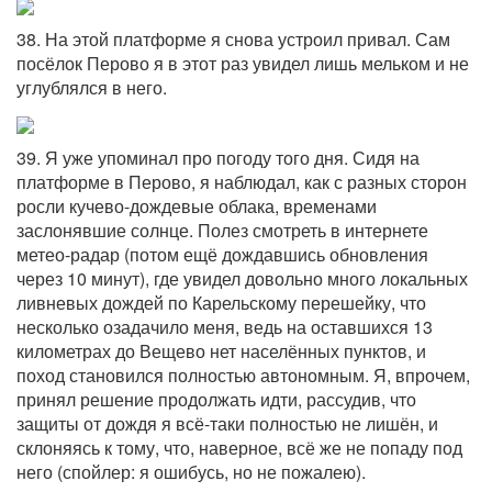
38. На этой платформе я снова устроил привал. Сам
посёлок Перово я в этот раз увидел лишь мельком и не
углублялся в него.
39. Я уже упоминал про погоду того дня. Сидя на
платформе в Перово, я наблюдал, как с разных сторон
росли кучево-дождевые облака, временами
заслонявшие солнце. Полез смотреть в интернете
метео-радар (потом ещё дождавшись обновления
через 10 минут), где увидел довольно много локальных
ливневых дождей по Карельскому перешейку, что
несколько озадачило меня, ведь на оставшихся 13
километрах до Вещево нет населённых пунктов, и
поход становился полностью автономным. Я, впрочем,
принял решение продолжать идти, рассудив, что
защиты от дождя я всё-таки полностью не лишён, и
склоняясь к тому, что, наверное, всё же не попаду под
него (спойлер: я ошибусь, но не пожалею).