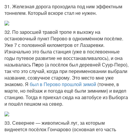
31. Железная дорога проходила под ним эффектным
тоннелем. Который вскоре стал не нужен.
32. По заросшей травой тропе я выхожу на
остановочный пункт Перово в одноимённом посёлке.
Уже 7 с половиной километров от Лазаревки.
Изначально это была станция (уже в послевоенные
годы путевое развитие не восстанавливалось), и она
называлась П
е
ро (а посёлок был деревней Суур-Перо),
так что это случай, когда при переименовании выбрали
название, созвучное старому. Это место мне уже
знакомо. Я
был в Перово прошлой зимой
(точнее, в
марте, но пейзаж и погода ещё были зимними) и видел
станцию. Тогда я приехал сюда на автобусе из Выборга
и пошёл пешком на север.
33. Севернее — живописный луг, за которым
виднеется посёлок Гончарово (основная его часть