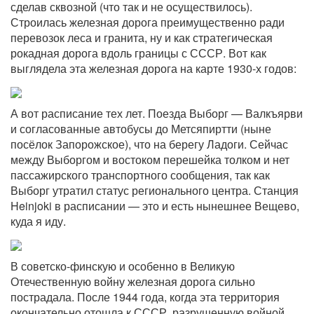
сделав сквозной (что так и не осуществилось).
Строилась железная дорога преимущественно ради
перевозок леса и гранита, ну и как стратегическая
рокадная дорога вдоль границы с СССР. Вот как
выглядела эта железная дорога на карте 1930-х годов:
А вот расписание тех лет. Поезда Выборг — Валкъярви
и согласованные автобусы до Метсяпиртти (ныне
посёлок Запорожское), что на берегу Ладоги. Сейчас
между Выборгом и востоком перешейка толком и нет
пассажирского транспортного сообщения, так как
Выборг утратил статус регионального центра. Станция
Heinjoki в расписании — это и есть нынешнее Вещево,
куда я иду.
В советско-финскую и особенно в Великую
Отечественную войну железная дорога сильно
пострадала. После 1944 года, когда эта территория
окончательно отошла к СССР, разрушенную войной