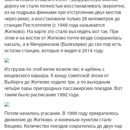
дорогу не стали полностью восстанавливать (вероятно,
из-за подрыва финнами при отступлении двух мостов
через реки), а восстановили только 28 километров до
станции Ристсеппяля (с 1948 года называется
Житково). На карте это стало выглядеть вот так. При
этом и на восток от Житково почти везде сохранилась
насыпь, а в Мичуринском (Валкъярви) до сих пор есть
остатки станции, которые я видел в 2014 году.
Из грузов по этой ветке возили лес и щебень с
вещевского карьера. К концу советской эпохи от
Выборга до Житково ходило три, а по выходным
четыре пары пригородных пассажирских поездов. Вот
таким было расписание 1992 года:
Потом началось угасание. В 1999 году прекратилось
движение до Житково, и конечным пунктом стало
Вещево. Количество поездов сократилось до двух пар