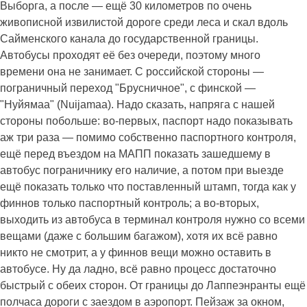
Выборга, а после — ещё 30 километров по очень
живописной извилистой дороге среди леса и скал вдоль
Сайменского канала до государственной границы.
Автобусы проходят её без очереди, поэтому много
времени она не занимает. С российской стороны —
пограничный переход "Брусничное", с финской —
"Нуйямаа" (Nuijamaa). Надо сказать, напряга с нашей
стороны побольше: во-первых, паспорт надо показывать
аж три раза — помимо собственно паспортного контроля,
ещё перед въездом на МАПП показать зашедшему в
автобус пограничнику его наличие, а потом при выезде
ещё показать только что поставленный штамп, тогда как у
финнов только паспортный контроль; а во-вторых,
выходить из автобуса в терминал контроля нужно со всеми
вещами (даже с большим багажом), хотя их всё равно
никто не смотрит, а у финнов вещи можно оставить в
автобусе. Ну да ладно, всё равно процесс достаточно
быстрый с обеих сторон. От границы до Лаппеэнранты ещё
полчаса дороги с заездом в аэропорт. Пейзаж за окном,