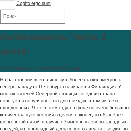
Cogito ergo sum
T
O
G
G
L
Лаппеэнранта. Часть 1,
E
N
центр
A
V
I
Опубликовано 17 сентября 2019 года
G
A
На расстоянии всего лишь чуть более ста километров к
T
северо-западу от Петербурга начинается Финляндия. У
I
O
многих жителей Северной столицы соседняя страна
N
пользуется популярностью для поездок, в том числе и
однодневных. Я же в этом году, на фоне не очень большого
количества путешествий в целом, наконец-то обзавёлся
шенгенской визой, получив её именно у северо-западных
соседей, и в прохладный день первого августа съездил по