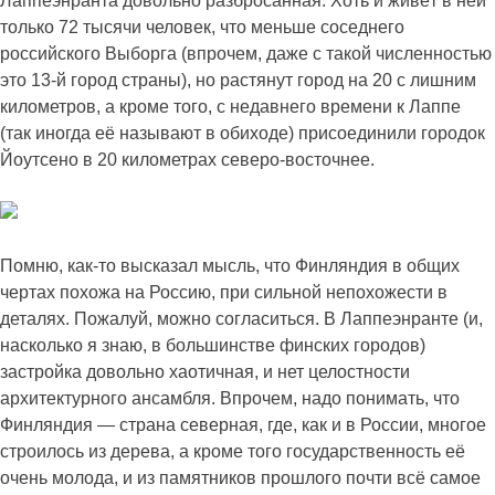
Лаппеэнранта довольно разбросанная. Хоть и живёт в ней
только 72 тысячи человек, что меньше соседнего
российского Выборга (впрочем, даже с такой численностью
это 13-й город страны), но растянут город на 20 с лишним
километров, а кроме того, с недавнего времени к Лаппе
(так иногда её называют в обиходе) присоединили городок
Йоутсено в 20 километрах северо-восточнее.
Помню, как-то
высказал мысль, что Финляндия в общих
чертах похожа на Россию, при сильной непохожести в
деталях. Пожалуй, можно согласиться. В Лаппеэнранте (и,
насколько я знаю, в большинстве финских городов)
застройка довольно хаотичная, и нет целостности
архитектурного ансамбля. Впрочем, надо понимать, что
Финляндия — страна северная, где, как и в России, многое
строилось из дерева, а кроме того государственность её
очень молода, и из памятников прошлого почти всё самое