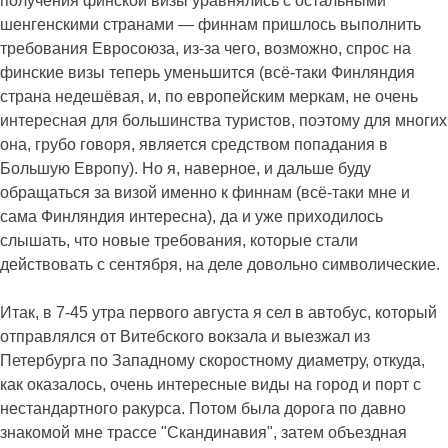
получения финской визы уравнялись с остальными
шенгенскими странами — финнам пришлось выполнить
требования Евросоюза, из-за чего, возможно, спрос на
финские визы теперь уменьшится (всё-таки Финляндия
страна недешёвая, и, по европейским меркам, не очень
интересная для большинства туристов, поэтому для многих
она, грубо говоря, является средством попадания в
Большую Европу). Но я, наверное, и дальше буду
обращаться за визой именно к финнам (всё-таки мне и
сама Финляндия интересна), да и уже приходилось
слышать, что новые требования, которые стали
действовать с сентября, на деле довольно символические.
Итак, в 7-45 утра первого августа я сел в автобус, который
отправлялся от Витебского вокзала и выезжал из
Петербурга по Западному скоростному диаметру, откуда,
как оказалось, очень интересные виды на город и порт с
нестандартного ракурса. Потом была дорога по давно
знакомой мне трассе "Скандинавия", затем объездная