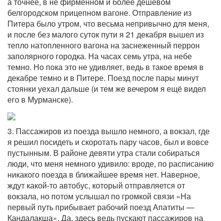
а точнее, в не фирменном и более дешёвом
белгородском прицепном вагоне. Отправление из
Питера было утром, что весьма непривычно для меня,
и после без малого суток пути я 21 декабря вышел из
тепло натопленного вагона на заснеженный перрон
заполярного городка. На часах семь утра, на небе
темно. Но пока это не удивляет, ведь в такое время в
декабре темно и в Питере. Поезд после пары минут
стоянки уехал дальше (и тем же вечером я ещё видел
его в Мурманске).
3. Пассажиров из поезда вышло немного, а вокзал, где
я решил посидеть и скоротать пару часов, был и вовсе
пустынным. В районе девяти утра стали собираться
люди, что меня немного удивило: вроде, по расписанию
никакого поезда в ближайшее время нет. Наверное,
ждут какой-то автобус, который отправляется от
вокзала, но потом услышал по громкой связи «На
первый путь прибывает рабочий поезд Апатиты —
Кандалакша». Да, здесь ведь пускают пассажиров на