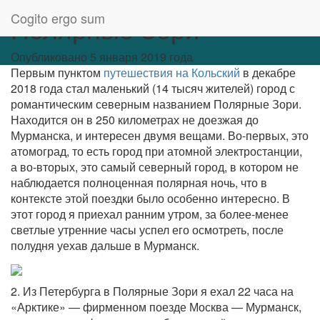
Cogito ergo sum
Полярные Зори
Опубликовано 5 января 2019 года
Первым пунктом
путешествия на Кольский
в декабре
2018 года стал маленький (14 тысяч жителей) город с
романтическим северным названием Полярные Зори.
Находится он в 250 километрах не доезжая до
Мурманска, и интересен двумя вещами. Во-первых, это
атомоград, то есть город при атомной электростанции,
а во-вторых, это самый северный город, в котором не
наблюдается полноценная полярная ночь, что в
контексте этой поездки было особенно интересно. В
этот город я приехал ранним утром, за более-менее
светлые утренние часы успел его осмотреть, после
полудня уехав дальше в Мурманск.
2. Из Петербурга в Полярные Зори я ехал 22 часа на
«Арктике» — фирменном поезде Москва — Мурманск,