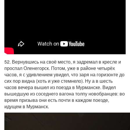
52. Вернувшись на своё место, я задремал в кресле и
проспал Оленегорск. Потом, уже в районе четырёх
часов, я с удивлением увидел, что заря на горизонте до
сих пор видна (хоть и уже стемнело). Ну а в шесть
часов вечера вышел из поезда в Мурманске. Видел
вышедшую из соседнего вагона толпу новобранцев: во
время призыва они есть почти в каждом поезде,
идущем в Мурманск.