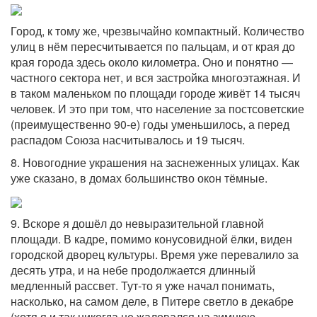
Город, к тому же, чрезвычайно компактный. Количество
улиц в нём пересчитывается по пальцам, и от края до
края города здесь около километра. Оно и понятно —
частного сектора нет, и вся застройка многоэтажная. И
в таком маленьком по площади городе живёт 14 тысяч
человек. И это при том, что население за постсоветские
(преимущественно 90-е) годы уменьшилось, а перед
распадом Союза насчитывалось и 19 тысяч.
8. Новогодние украшения на заснеженных улицах. Как
уже сказано, в домах большинство окон тёмные.
9. Вскоре я дошёл до невыразительной главной
площади. В кадре, помимо конусовидной ёлки, виден
городской дворец культуры. Время уже перевалило за
десять утра, и на небе продолжается длинный
медленный рассвет. Тут-то я уже начал понимать,
насколько, на самом деле, в Питере светло в декабре
(хотя я и так никогда не жаловался на зимнюю